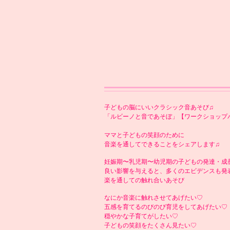
子どもの脳にいいクラシック音あそび♫
「ルビーノと音であそぼ」【ワークショップ
ママと子どもの笑顔のために
音楽を通してできることをシェアします♫
妊娠期〜乳児期〜幼児期の子どもの発達・成
良い影響を与えると、多くのエビデンスも発
楽を通しての触れ合いあそび
なにか音楽に触れさせてあげたい♡
五感を育てるのびのび育児をしてあげたい♡
穏やかな子育てがしたい♡
子どもの笑顔をたくさん見たい♡