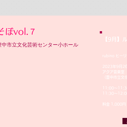
ぼvol.７
​【9月】
0開演 豊中市立文化芸術センター小ホール
rubino ヒ
2023年9月26
アクア音楽室
（豊中市立文
11:00〜11:
11:30〜12
​料金 1,00