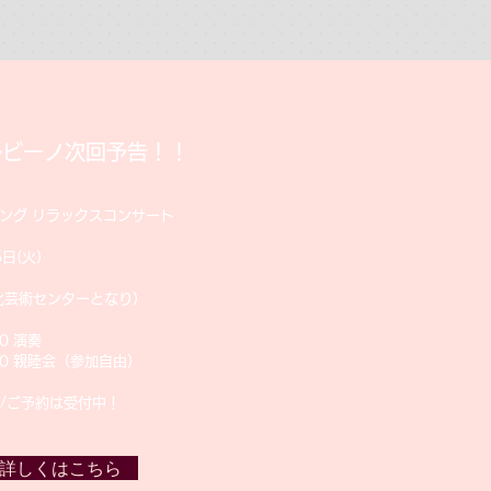
ルビーノ次回予告！！
ーリング リラックスコンサート
日(火)
化芸術センターとなり）
30 演奏
:00 親睦会（参加自由）
0円 /ご予約は受付中！
詳しくはこちら