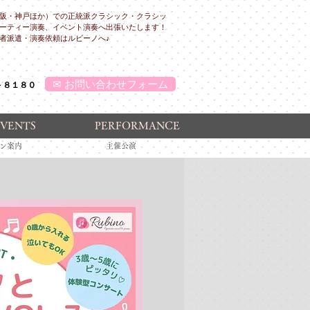
阪・神戸ほか）での正統派クラシック・クラシッ
ーティー演奏、イベント演奏へ出張いたします！
者派遣・演奏依頼はルビーノへ♪
✉ お問い合わせフォーム
－８１８０
EVENTS
PERFORMANCE
プラン案内 主催公演