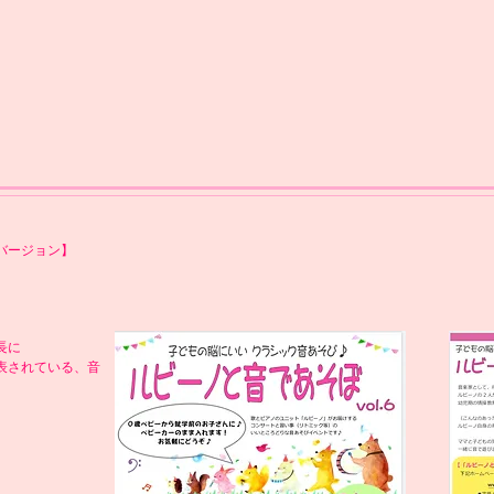
バージョン】
長に
表されている、音