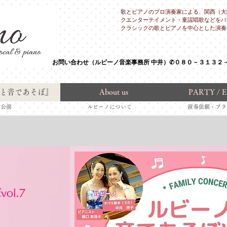
歌とピアノのプロ演奏家による、関西（大
クエンターテイメント・童謡唱歌などをパ
クラシックの歌とピアノを中心とした演奏
​お問い合わせ（ルビーノ音楽事務所 中井）✆０８０－３１３２
と音であそぼ』
About us
PARTY / 
公演 ルビーノについて 演奏依頼・
ol.7