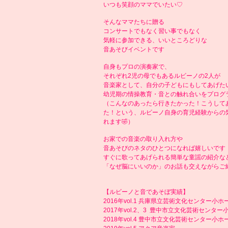
いつも笑顔のママでいたい♡
そんなママたちに贈る
コンサートでもなく習い事でもなく
気軽に参加できる、いいところどりな
音あそびイベントです
自身もプロの演奏家で、
それぞれ2児の母でもあるルビーノの2人が
音楽家として、自分の子どもにもしてあげた
幼児期の情操教育・音との触れ合いをプログ
（こんなのあったら行きたかった！こうして
た！という、ルビーノ自身の育児経験からの
れます🤣）
お家での音楽の取り入れ方や
音あそびのネタのひとつになれば嬉しいです
すぐに歌ってあげられる簡単な童謡の紹介な
「なぜ脳にいいのか」のお話も交えながら
ご
【ルビーノと音であそぼ実績】
2016年vol.1 兵庫県立芸術文化センター小ホ
2017年vol.2、3 豊中市立文化芸術センター
2018年vol.4 豊中市立文化芸術センター小ホ