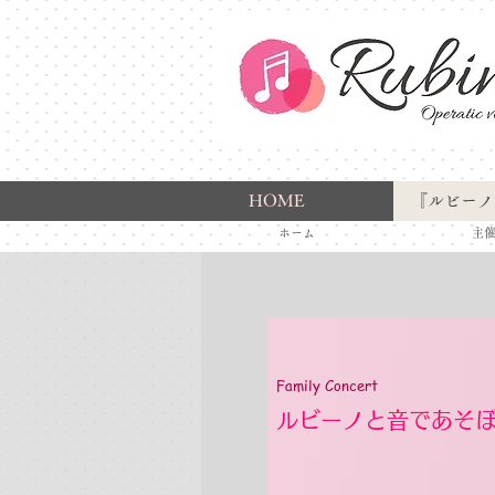
HOME
『ルビーノ
​ホーム 主催
Family Concert
​ルビーノと音であそぼv