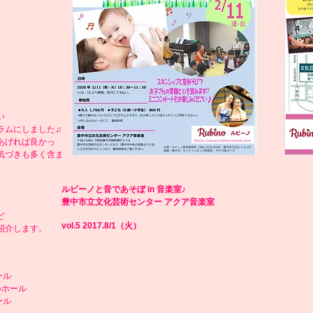
い
ラムにしました♫
あげれば良かっ
気づきも多く含ま
ルビーノと音であそぼ in 音楽室♪
​豊中市立文化芸術センター アクア音楽室
ど
vol.5
2017.8/1（火）
紹介します。
ール
小ホール
ール